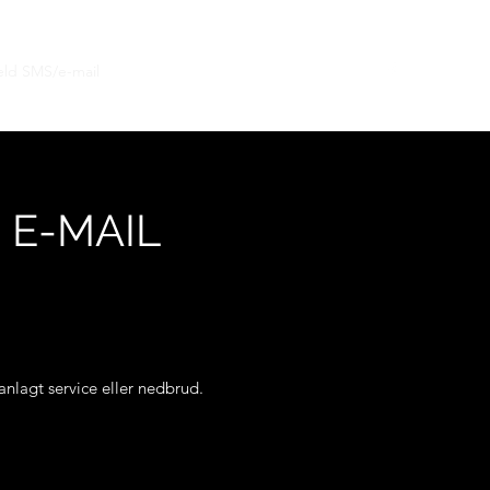
eld SMS/e-mail
Bestyrelsen
Spørgsmål
Mere
 E-MAIL
nlagt service eller nedbrud.